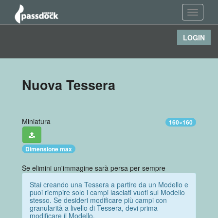
Toggle
navigati
LOGIN
Nuova Tessera
Miniatura
160×160
Dimensione max
Se elimini un'immagine sarà persa per sempre
Stai creando una Tessera a partire da un Modello e
puoi riempire solo i campi lasciati vuoti sul Modello
stesso. Se desideri modificare più campi con
granularità a livello di Tessera, devi prima
modificare il Modello.