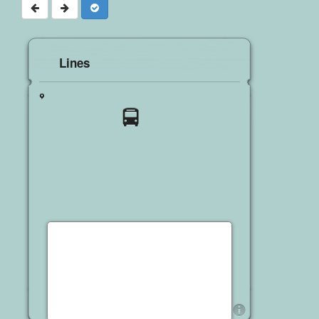
Lines
P
B